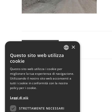
×
CONDIVIDI
Questo sito web utilizza
ITALIAN
cookie
ENGLISH
Questo sito web utilizza i cookie per
migliorare la tua esperienza di navigazione.
Utilizzando il nostro sito web acconsenti a
tutti i cookie in conformità con la nostra
policy per i cookie.
Leggi di più
STRETTAMENTE NECESSARI