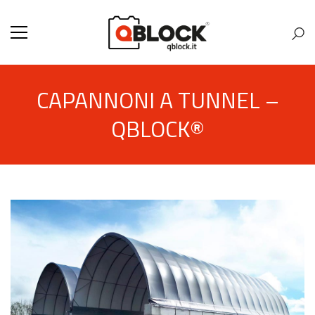
CAPANNONI A TUNNEL –
QBLOCK®