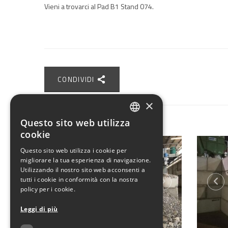
Vieni a trovarci al Pad B1 Stand 074.
CONDIVIDI
×
Questo sito web utilizza
ITALIAN
cookie
ENGLISH
Questo sito web utilizza i cookie per
migliorare la tua esperienza di navigazione.
Utilizzando il nostro sito web acconsenti a
tutti i cookie in conformità con la nostra
policy per i cookie.
Leggi di più