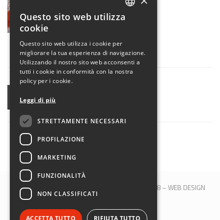
×
Questo sito web utilizza
ITALIAN
cookie
ENGLISH
Questo sito web utilizza i cookie per
migliorare la tua esperienza di navigazione.
Utilizzando il nostro sito web acconsenti a
tutti i cookie in conformità con la nostra
policy per i cookie.
CONDIVIDI
Leggi di più
STRETTAMENTE NECESSARI
PROFILAZIONE
MARKETING
FUNZIONALITÀ
© 2017 QBLOCK® | Bologna | P.IVA 00509121208 –
WEB DESIGN
NON CLASSIFICATI
M&B S.R.L.
SEGUICI SU:
ACCETTA TUTTO
RIFIUTA TUTTO