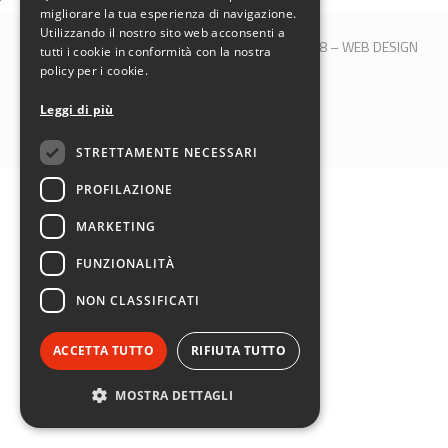
migliorare la tua esperienza di navigazione.
Utilizzando il nostro sito web acconsenti a
© 2017 QBLOCK® | Bologna | P.IVA 00509121208 –
WEB DESIGN
tutti i cookie in conformità con la nostra
M&B S.R.L.
policy per i cookie.
SEGUICI SU:
Leggi di più
STRETTAMENTE NECESSARI
PROFILAZIONE
MARKETING
FUNZIONALITÀ
NON CLASSIFICATI
ACCETTA TUTTO
RIFIUTA TUTTO
MOSTRA DETTAGLI