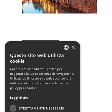
×
CONDIVIDI
Questo sito web utilizza
ITALIAN
cookie
ENGLISH
Questo sito web utilizza i cookie per
migliorare la tua esperienza di navigazione.
Utilizzando il nostro sito web acconsenti a
tutti i cookie in conformità con la nostra
policy per i cookie.
Leggi di più
STRETTAMENTE NECESSARI