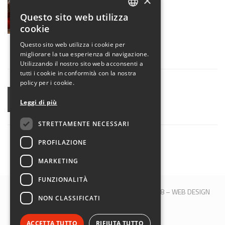
×
Questo sito web utilizza
ITALIAN
cookie
ENGLISH
Questo sito web utilizza i cookie per
migliorare la tua esperienza di navigazione.
Utilizzando il nostro sito web acconsenti a
tutti i cookie in conformità con la nostra
policy per i cookie.
CONDIVIDI
Leggi di più
STRETTAMENTE NECESSARI
PROFILAZIONE
MARKETING
FUNZIONALITÀ
© 2017 QBLOCK® | Bologna | P.IVA 00509121208 –
WEB DESIGN
NON CLASSIFICATI
M&B S.R.L.
SEGUICI SU:
ACCETTA TUTTO
RIFIUTA TUTTO