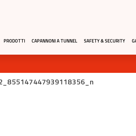
PRODOTTI
CAPANNONI A TUNNEL
SAFETY & SECURITY
G
2_855147447939118356_n