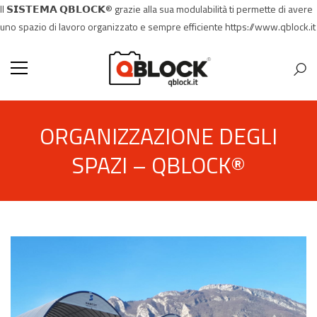
Il 𝗦𝗜𝗦𝗧𝗘𝗠𝗔 𝗤𝗕𝗟𝗢𝗖𝗞® grazie alla sua modulabilità ti permette di avere
uno spazio di lavoro organizzato e sempre efficiente https://www.qblock.it
ORGANIZZAZIONE DEGLI
SPAZI – QBLOCK®