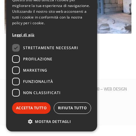
migliorare la tua esperienza di navigazione.
Utilizzando il nostro sito web acconsenti a
tutti i cookie in conformità con la nostra
policy per i cookie.
Leggi di più
Iris Ambiente
STRETTAMENTE NECESSARI
PROFILAZIONE
MARKETING
FUNZIONALITÀ
© 2017 QBLOCK® | Bologna | P.IVA 00509121208 –
WEB DESIGN
NON CLASSIFICATI
M&B S.R.L.
SEGUICI SU:
ACCETTA TUTTO
RIFIUTA TUTTO
MOSTRA DETTAGLI