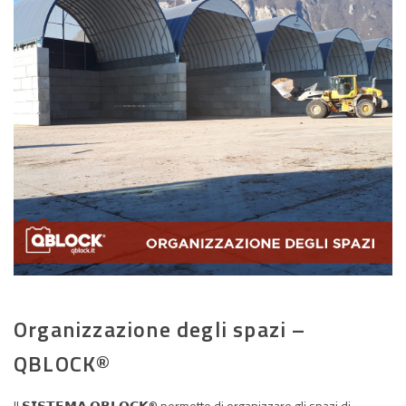
Organizzazione degli spazi –
QBLOCK®
Il 𝗦𝗜𝗦𝗧𝗘𝗠𝗔 𝗤𝗕𝗟𝗢𝗖𝗞
®
permette di organizzare gli spazi di