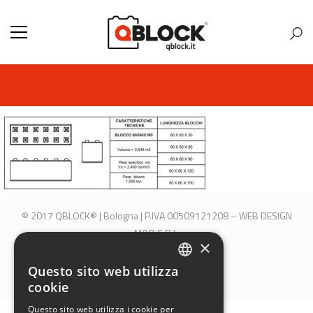
© 2017 QBLOCK® | Bologna | P.IVA 00509121208 –
WEB DESIGN
M&B S.R.L.
×
SEGUICI SU:
Questo sito web utilizza
ITALIAN
cookie
ENGLISH
Questo sito web utilizza i cookie per