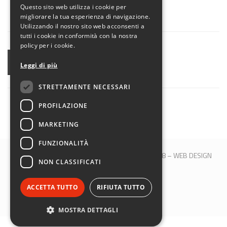
Questo sito web utilizza i cookie per
migliorare la tua esperienza di navigazione.
Utilizzando il nostro sito web acconsenti a
tutti i cookie in conformità con la nostra
policy per i cookie.
CONDIVIDI
Leggi di più
STRETTAMENTE NECESSARI
PROFILAZIONE
MARKETING
FUNZIONALITÀ
© 2017 QBLOCK® | Bologna | P.IVA 00509121208 –
WEB DESIGN
NON CLASSIFICATI
M&B S.R.L.
SEGUICI SU:
ACCETTA TUTTO
RIFIUTA TUTTO
MOSTRA DETTAGLI