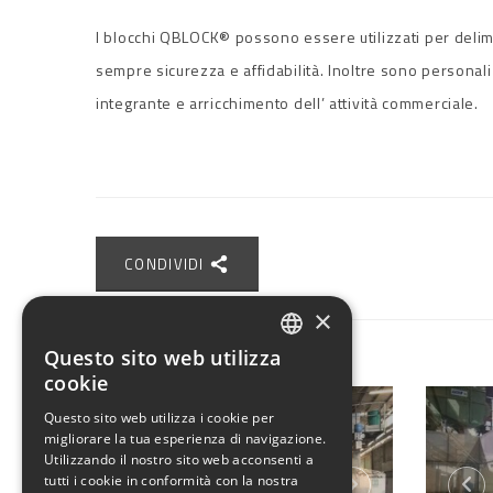
I blocchi QBLOCK® possono essere utilizzati per delimit
sempre sicurezza e affidabilità. Inoltre sono personali
integrante e arricchimento dell’ attività commerciale.
CONDIVIDI
×
Questo sito web utilizza
ITALIAN
cookie
ENGLISH
Questo sito web utilizza i cookie per
migliorare la tua esperienza di navigazione.
Utilizzando il nostro sito web acconsenti a
tutti i cookie in conformità con la nostra