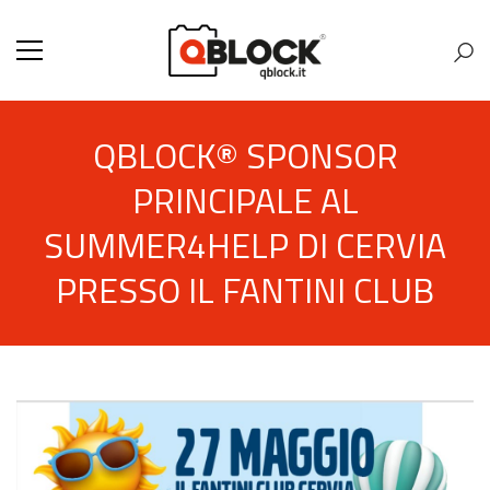
QBLOCK® SPONSOR
PRINCIPALE AL
SUMMER4HELP DI CERVIA
PRESSO IL FANTINI CLUB