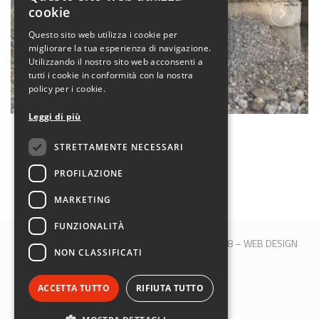
ITALIAN
cookie
ENGLISH
Questo sito web utilizza i cookie per
migliorare la tua esperienza di navigazione.
Utilizzando il nostro sito web acconsenti a
tutti i cookie in conformità con la nostra
policy per i cookie.
Leggi di più
Iris Ambiente
STRETTAMENTE NECESSARI
PROFILAZIONE
MARKETING
FUNZIONALITÀ
© 2017 QBLOCK® | Bologna | P.IVA 00509121208 –
WEB DESIGN
NON CLASSIFICATI
M&B S.R.L.
SEGUICI SU:
ACCETTA TUTTO
RIFIUTA TUTTO