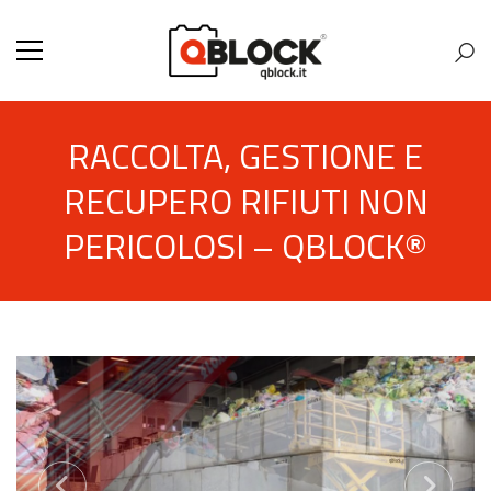
RACCOLTA, GESTIONE E
RECUPERO RIFIUTI NON
PERICOLOSI – QBLOCK®