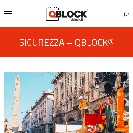
SICUREZZA – QBLOCK®