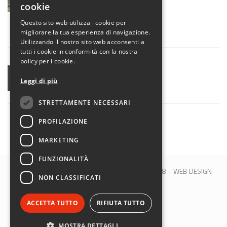
cookie
ENGLISH
Questo sito web utilizza i cookie per
migliorare la tua esperienza di navigazione.
Utilizzando il nostro sito web acconsenti a
tutti i cookie in conformità con la nostra
policy per i cookie.
CONDIVIDI
Leggi di più
STRETTAMENTE NECESSARI
PROFILAZIONE
MARKETING
FUNZIONALITÀ
© 2017 QBLOCK® | Bologna | P.IVA 00509121208 –
WEB DESIGN
NON CLASSIFICATI
M&B S.R.L.
SEGUICI SU:
ACCETTA TUTTO
RIFIUTA TUTTO
MOSTRA DETTAGLI